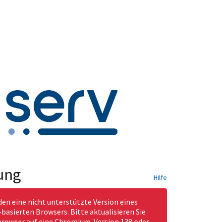
ung
Hilfe
den eine nicht unterstützte Version eines
asierten Browsers. Bitte aktualisieren Sie
rowser auf eine Chromium-Version 138 oder